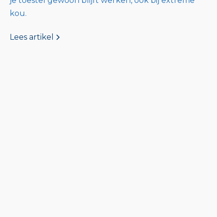
je toestel gewoon blijft werken, ook bij extreme
kou.
Lees artikel