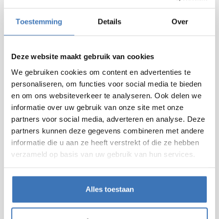
Toestemming
Details
Over
20
/
01
/
2026
WAAROM GROTE BOUWBEDRIJVEN KIEZEN VOOR
Deze website maakt gebruik van cookies
EEN GESPECIALISEERDE VENTILATIEPARTNER
We gebruiken cookies om content en advertenties te
Een groot bouwproject vraagt om duidelijke
personaliseren, om functies voor social media te bieden
afspraken, strakke planning en betrouwbare
en om ons websiteverkeer te analyseren. Ook delen we
partners die het project mee kunnen
informatie over uw gebruik van onze site met onze
partners voor social media, adverteren en analyse. Deze
optimaliseren. Zeker als het gaat om technieken.
partners kunnen deze gegevens combineren met andere
Daarom kiezen steeds meer aannemers en
informatie die u aan ze heeft verstrekt of die ze hebben
projectontwikkelaars voor een partner die zich
verzameld op basis van uw gebruik van hun services.
100% focust op een bepaalde techniek, zoals
Juvah met ventilatie. Omdat je als bouwbedrijf
kiest voor een partner met een absolute expertise,
Alles toestaan
zorgt je voor een betere optimalisatie, wat je veel
zorgen, tijd en geld bespaart.