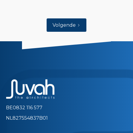
Volgende
BE0832 116 577
NL827554837B01