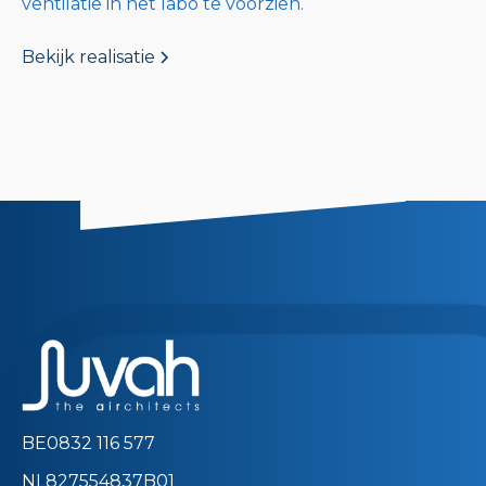
ventilatie in het labo te voorzien.
Bekijk realisatie
BE0832 116 577
NL827554837B01