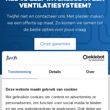
VENTILATIESYSTEEM?
Twijfel niet en contacteer ons. Met plezier maken
we een offerte op maat. Zo komen we samen tot
de beste opties voor jouw vraag.
Onze garanties
Toestemming
Details
Over
Deze website maakt gebruik van cookies
REALISATIE
IN DE KIJKER
We gebruiken cookies om content en advertenties te
Samen gaan we voor een gezond binnenklimaat
personaliseren, om functies voor social media te bieden
en om ons websiteverkeer te analyseren. Ook delen we