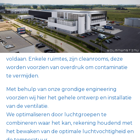
Alsico, ontwikkelaar van werkkledij breidt zijn
kantoren uit, waaronder ook een labo. Ze kozen
voor Juvah als ventilatiepartner om de complexe
ventilatie in het labo te voorzien.
Het labo bestaat uit verschillende ruimtes, waar
aan specifieke ventilatie eisen moet worden
voldaan. Enkele ruimtes, zijn cleanrooms, deze
worden voorzien van overdruk om contaminatie
te vermijden.
Met behulp van onze grondige engineering
voorzien wij hier het gehele ontwerp en installatie
van de ventilatie.
We optimaliseren door luchtgroepen te
combineren waar het kan, rekening houdend met
het bewaken van de optimale luchtvochtigheid en
de temperatuur.