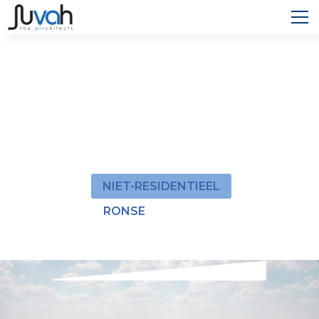
LABO ALSICO
Alsico, ontwikkelaar van werkkledij breidt zijn
kantoren uit, waaronder ook een labo. Ze kozen
voor Juvah als ventilatiepartner om de complexe
ventilatie in het labo te voorzien.
NIET-RESIDENTIEEL
RONSE