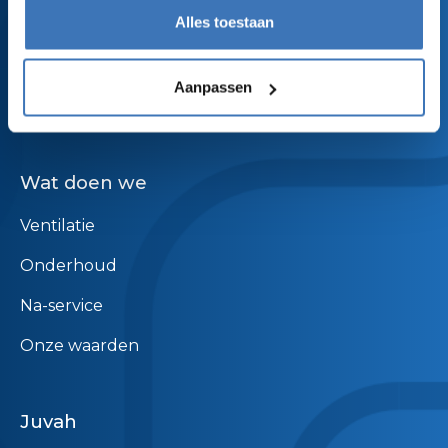
Alles toestaan
BE0832 116 577
Aanpassen
NL827554837B01
Wat doen we
Ventilatie
Onderhoud
Na-service
Onze waarden
Juvah