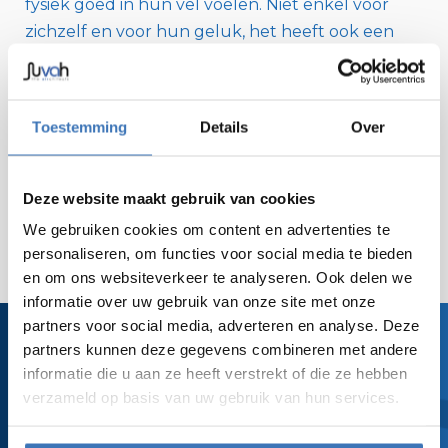
fysiek goed in hun vel voelen. Niet enkel voor
zichzelf en voor hun geluk, het heeft ook een
invloed op het welzijn en op de prestaties op het
werk. We zetten hier al op heel vlakken op in en
als we dan de kans krijgen om op deze manier te
Toestemming
Details
Over
zorgen voor een boost van de fitheid, paraatheid
en veerkracht van onze collega's, werken we hier
heel graag aan mee!"
Deze website maakt gebruik van cookies
We gebruiken cookies om content en advertenties te
personaliseren, om functies voor social media te bieden
en om ons websiteverkeer te analyseren. Ook delen we
informatie over uw gebruik van onze site met onze
partners voor social media, adverteren en analyse. Deze
partners kunnen deze gegevens combineren met andere
informatie die u aan ze heeft verstrekt of die ze hebben
verzameld op basis van uw gebruik van hun services.