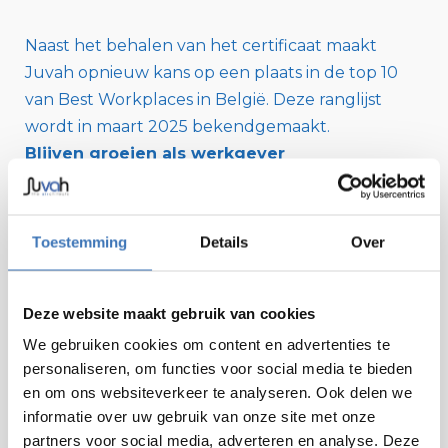
Naast het behalen van het certificaat maakt
Juvah opnieuw kans op een plaats in de top 10
van Best Workplaces in België. Deze ranglijst
wordt in maart 2025 bekendgemaakt.
Blijven groeien als werkgever
Juvah kiest er bewust voor om elk jaar deel te
nemen aan het Great Place to Work-programma.
Toestemming
Details
Over
“De resultaten bieden ons waardevolle inzichten,”
legt Cools uit. “Niet alleen om te vieren wat goed
Deze website maakt gebruik van cookies
gaat, maar ook om gericht te blijven verbeteren.
Onze ambitie stopt niet bij ventilatie-expert zijn;
We gebruiken cookies om content en advertenties te
personaliseren, om functies voor social media te bieden
we willen ook een werkgever zijn die voorop
en om ons websiteverkeer te analyseren. Ook delen we
loopt in werkplekcultuur.”
informatie over uw gebruik van onze site met onze
partners voor social media, adverteren en analyse. Deze