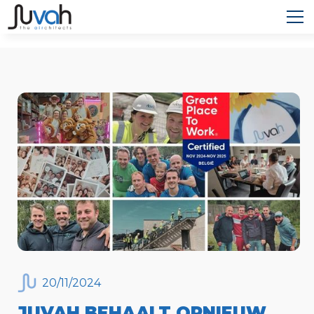
20
/
11
/
2024
JUVAH BEHAALT OPNIEUW