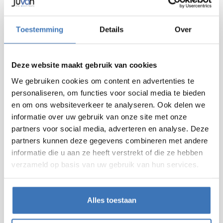
of niet-residentieel project bij ons terecht. Zo
verzorgden we de ventilatie al in
Toestemming
Details
Over
appartementsgebouwen, woningcomplexen,
scholen, ziekenhuizen, kantoorgebouwen,
sportinfrastructuren,... Dankzij onze 4 vestigingen
Deze website maakt gebruik van cookies
kunnen we snel en flexibel werken in heel
We gebruiken cookies om content en advertenties te
Vlaanderen.
personaliseren, om functies voor social media te bieden
Benieuwd naar onze aanpak (en onze offerte 😉)?
en om ons websiteverkeer te analyseren. Ook delen we
Stuur een berichtje via
ons contactformulier
.
informatie over uw gebruik van onze site met onze
partners voor social media, adverteren en analyse. Deze
partners kunnen deze gegevens combineren met andere
informatie die u aan ze heeft verstrekt of die ze hebben
verzameld op basis van uw gebruik van hun services.
Alles toestaan