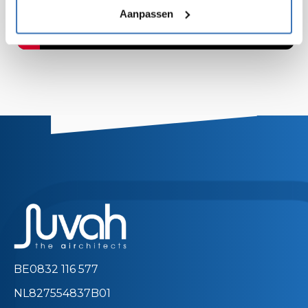
Aanpassen
BE0832 116 577
NL827554837B01