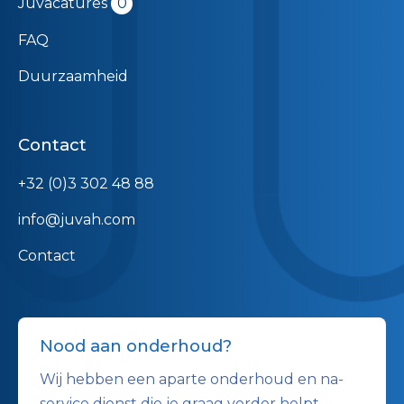
Juvacatures
0
FAQ
Duurzaamheid
Contact
+32 (0)3 302 48 88
info@juvah.com
Contact
Nood aan onderhoud?
Wij hebben een aparte onderhoud en na-
service dienst die je graag verder helpt.