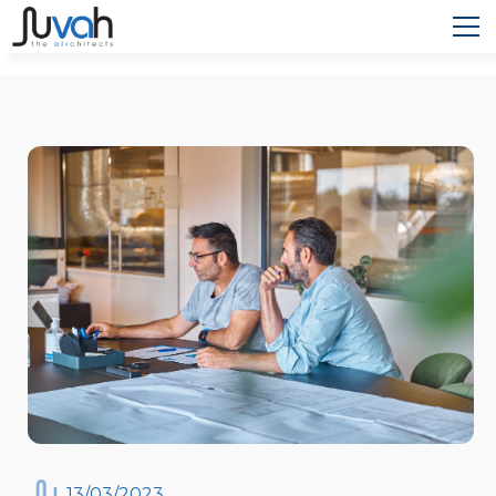
13
/
03
/
2023