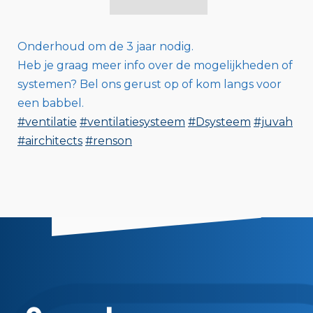
Onderhoud om de 3 jaar nodig.
Heb je graag meer info over de mogelijkheden of
systemen? Bel ons gerust op of kom langs voor
een babbel.
#ventilatie
#ventilatiesysteem
#Dsysteem
#juvah
#airchitects
#renson