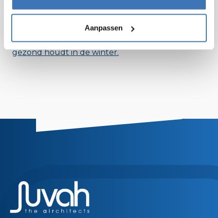
👉 Een gezond binnenklimaat is dus geen luxe,
maar een must.
Aanpassen
✅ Lees ook onze blog over hoe je je
woning
gezond houdt in de winter.