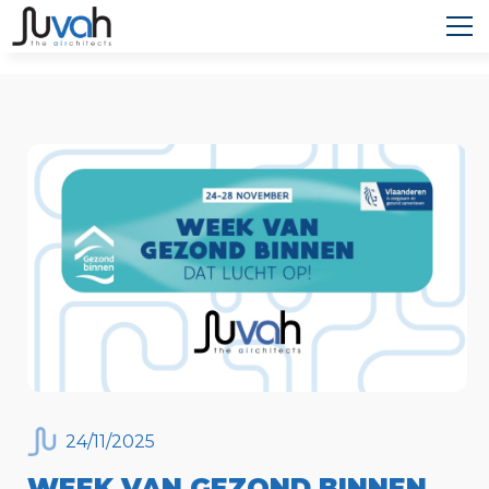
24
/
11
/
2025
WEEK VAN GEZOND BINNEN