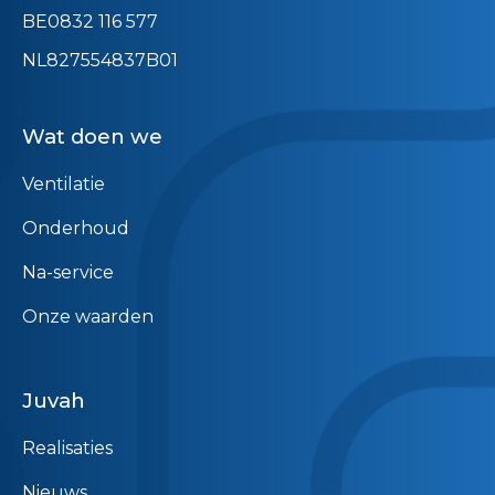
BE0832 116 577
NL827554837B01
Wat doen we
Ventilatie
Onderhoud
Na-service
Onze waarden
Juvah
Realisaties
Nieuws