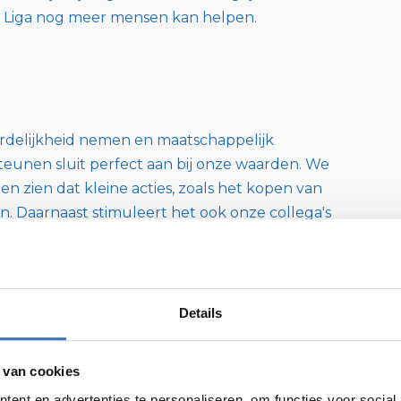
 Liga nog meer mensen kan helpen.
oordelijkheid nemen en maatschappelijk
unen sluit perfect aan bij onze waarden. We
en zien dat kleine acties, zoals het kopen van
. Daarnaast stimuleert het ook onze collega's
n acties te bedenken en uit te werken.
n goed doel naar voor te schuiven en uit alle
nterne poll.
Details
IL!
an betere ondersteuning en onderzoek naar
 van cookies
ent en advertenties te personaliseren, om functies voor social