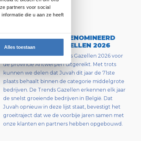
ze partners voor social
nformatie die u aan ze heeft
JUVAH OPNIEUW GENOMINEERD
VOOR TRENDS GAZELLEN 2026
Alles toestaan
Gisteren werden de Trends Gazellen 2026 voor
de provincie Antwerpen uitgereikt. Met trots
kunnen we delen dat Juvah dit jaar de 71ste
plaats behaalt binnen de categorie middelgrote
bedrijven. De Trends Gazellen erkennen elk jaar
de snelst groeiende bedrijven in België. Dat
Juvah opnieuw in deze lijst staat, bevestigt het
groeitraject dat we de voorbije jaren samen met
onze klanten en partners hebben opgebouwd.