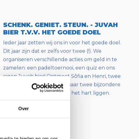
SCHENK. GENIET. STEUN. - JUVAH
BIER T.V.V. HET GOEDE DOEL
Ieder jaar zetten wij ons in voor het goede doel.
Dit jaar zijn dat er zelfs voor twee (!). We
organiseren verschillende acties om geld in te
zamelen: een padeltoernooi, een quiz en ons
eigen Juvah bier! Ontmoet Sôfia en Henri, twee
unieke bieren, vernoemd naar twee bijzondere
kinderen die ons nauw aan het hart liggen.
Over
 media te bieden en om ons