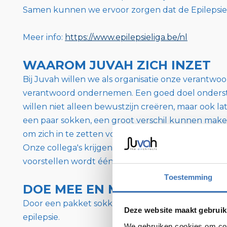
Samen kunnen we ervoor zorgen dat de Epilepsie
Meer info:
https://www.epilepsieliga.be/nl
WAAROM JUVAH ZICH INZET
Bij Juvah willen we als organisatie onze verantw
verantwoord ondernemen. Een goed doel onderste
willen niet alleen bewustzijn creëren, maar ook lat
een paar sokken, een groot verschil kunnen maken
om zich in te zetten voor een groter doel en same
Onze collega's krijgen elk jaar zelf de kans om ee
voorstellen wordt één goed doel gekozen na een i
Toestemming
DOE MEE EN MAAK HET VERSCH
Door een pakket sokken te kopen, draag je bij a
Deze website maakt gebruik
epilepsie.
We gebruiken cookies om cont