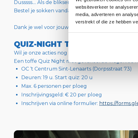
Dusssss.... Als de bliksem naar onze webshop nu! 😉
websiteverkeer te analyseren
Bestel je sokken vandaag nog!
Klik hier om te best
media, adverteren en analys
verstrekt of die ze hebben v
Dank je wel voor jouw steun!
QUIZ-NIGHT T.V.V. HET GOEDE
Wil je onze acties nog meer steunen? Kom dan mee
Een toffe Quiz Night met gevarieerde vragen. Je h
OC ‘t Centrum Sint-Lenaarts (Dorpsstraat 73)
Deuren: 19 u. Start quiz: 20 u
Max. 6 personen per ploeg
Inschrijvingsgeld: € 20 per ploeg
Inschrijven via online formulier:
https://forms