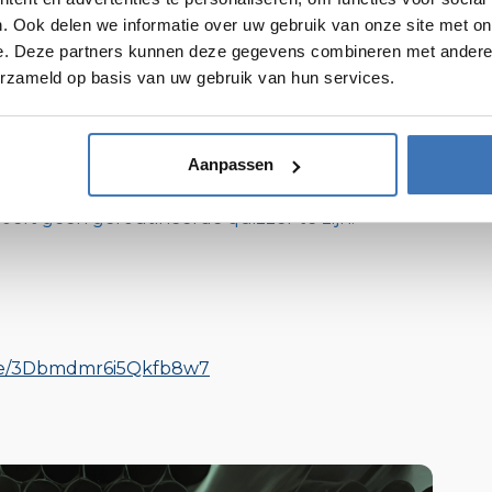
. Ook delen we informatie over uw gebruik van onze site met on
ellen
.
e. Deze partners kunnen deze gegevens combineren met andere i
erzameld op basis van uw gebruik van hun services.
 DOEL
Aanpassen
 quizzen op vrijdag 7/02/2025 in Sint-Lenaarts.
oeft geen geroutineerde quizzer te zijn!
.gle/3Dbmdmr6i5Qkfb8w7