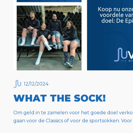
12
/
12
/
2024
WHAT THE SOCK!
Om geld in te zamelen voor het goede doel verk
gaan voor de Classics of voor de sportsokken. Voor 