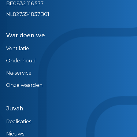
BE0832 116 577
NL827554837B01
Wat doen we
Ventilatie
Onderhoud
Na-service
Onze waarden
Juvah
Realisaties
Nieuws