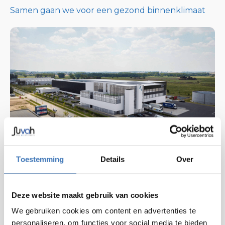
Samen gaan we voor een gezond binnenklimaat
NIET-RESIDENTIEEL
Toestemming
Details
Over
RONSE
LABO ALSICO
Deze website maakt gebruik van cookies
We gebruiken cookies om content en advertenties te
Alsico, ontwikkelaar van werkkledij breidt zijn
personaliseren, om functies voor social media te bieden