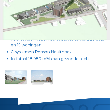
de zuidelijke stadsrand van Ronse. Dankzij onze
flexibele planning voor het plaatsen van leidingen
in de betonplaat, is een vlotte voortgang van de
werf gegarandeerd. In opdracht van
Bouwonderneming Damman.
73 wooneenheden: 30 appartementen, 28 flats
en 15 woningen
C-systemen Renson Healthbox
In totaal 18 980 m³/h aan gezonde lucht