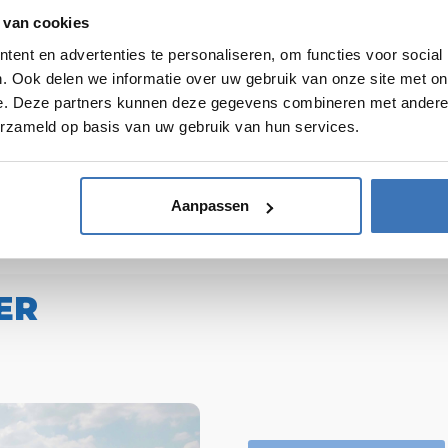
ELF INTERESSE IN EEN VENTILATI
 van cookies
ent en advertenties te personaliseren, om functies voor social
ntacteer ons. Met plezier maken we een offerte op maat
. Ook delen we informatie over uw gebruik van onze site met on
tot de beste opties voor jouw vraag.
e. Deze partners kunnen deze gegevens combineren met andere i
erzameld op basis van uw gebruik van hun services.
Onze garanties
Aanpassen
ER