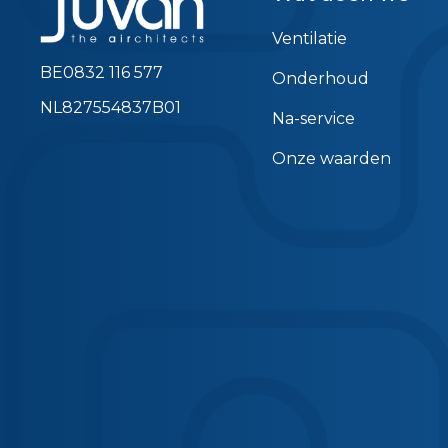
Ventilatie
BE0832 116 577
Onderhoud
NL827554837B01
Na-service
Onze waarden