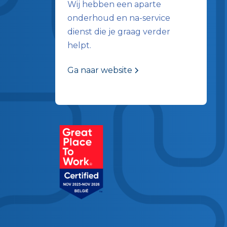
Wij hebben een aparte
onderhoud en na-service
dienst die je graag verder
helpt.
Ga naar website