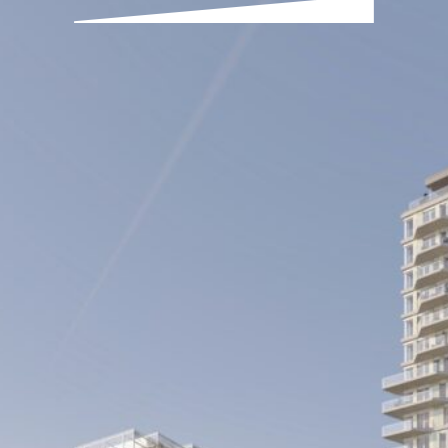
creatiepark Blaarmeersen wordt gebouwd aan een bruis
ond binnenklimaat: