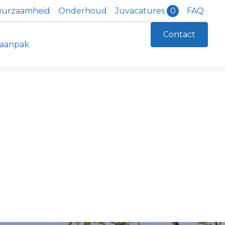
urzaamheid
Onderhoud
FAQ
Juvacatures
0
Contact
aanpak
04 appartementen en 11 commerciële