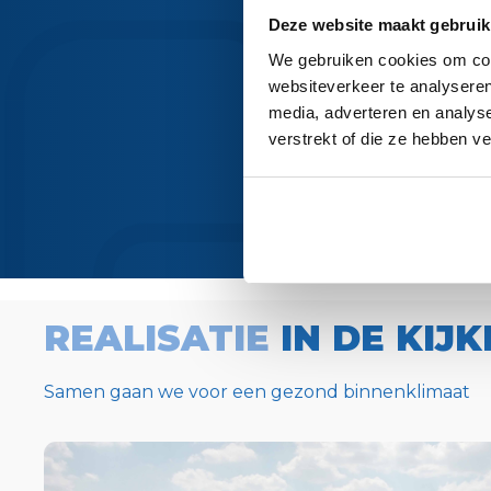
HEB JE Z
Deze website maakt gebruik
We gebruiken cookies om cont
Twijfel niet en co
websiteverkeer te analyseren
media, adverteren en analys
verstrekt of die ze hebben v
REALISATIE
IN DE KIJK
Samen gaan we voor een gezond binnenklimaat