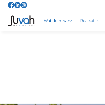
Wat doen we
Realisaties
Home
Realisaties
Rinkkaai
Een gezond binnenklimaat voor Rin