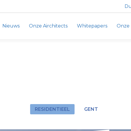
Du
Nieuws
Onze Airchitects
Whitepapers
Onze 
RINKKAAI
kkaai in Gent. Dit grootschalige project bestaat uit 3
ruimtes.
RESIDENTIEEL
GENT