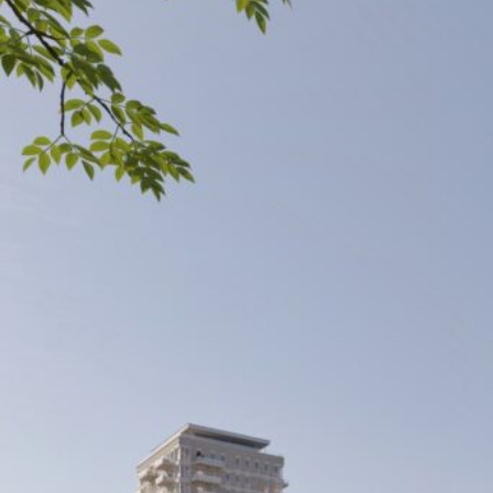
Tussen de stationsbuurt Gent-Sint-Pieters en re
stadswijk.
Het project bestaat uit:
✅ 304 appartementen
✅ 11 commerciële ruimtes
✅ Totaaldebiet van meer dan 68.000 m³/h
Wij zorgen hier als ventilatie-expert voor een gez
🤝 in opdracht van
TM Juri - Mevaco